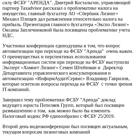
силу ФСБУ "АРЕНДА". Дмитрий Костальгин, управляющий
партнер Taxadvisor рассказал о проблематике налога на
имущество, главный бухгалтер АО «Сбербанк Лизинг»
Михаил Плещев дал разъяснения относительно налога на
прибыль. Презентация главного бухгалтера «Экспо Лизинг»
Оксаны Заплечниковой была посвящена проблематике учета
НДС.
Участники конференции единодушны в том, что вопрос
автоматизации при переходе на ФСБУ "Аренда" очень важен.
О преимуществах и перспективах использования
информационных систем при переходе на ФСБУ выступили
Эксперт «Хомнет Лизинг» Семен Штейнман и Директор
Департамента управленческого консультирования и
автоматизации «ИнформАудитСервис» Владимир Гаврилов,
которые осветили вопросы перехода на ФСБУ с точки зрения
IT-компаний.
Завершил тему проблематики ФСБУ "Аренда" доклад
ведущего юриста Пепеляев Групп, который был посвящен
размышлению о том, как можно было бы изменить
Налоговый кодекс РФ единообразно с ФСБУ 25/2019.
Второй день видеоконференции был посвящен актуальным,
текущим вопросам лизинговых компаний