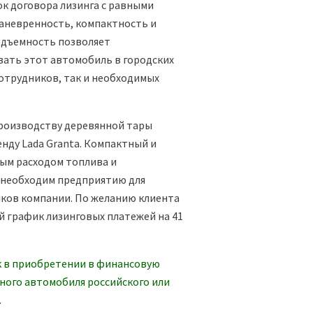
ок договора лизинга с равными
аневренность, компактность и
одъемность позволяет
ать этот автомобиль в городских
сотрудников, так и необходимых
производству деревянной тары
нду Lada Granta. Компактный и
ым расходом топлива и
необходим предприятию для
ков компании. По желанию клиента
 график лизинговых платежей на 41
 в приобретении в финансовую
ного автомобиля российского или
.