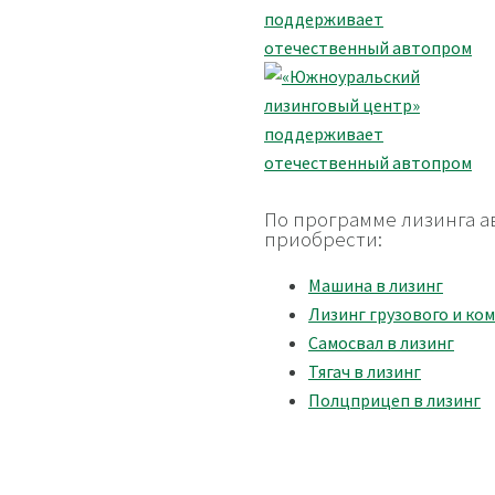
По программе лизинга а
приобрести:
Машина в лизинг
Лизинг грузового и ко
Самосвал в лизинг
Тягач в лизинг
Полцприцеп в лизинг