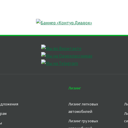
Лизинг
едложения
Лизинг легковых
Л
автомобилей
рам
Л
Лизинг грузовых
с
ы