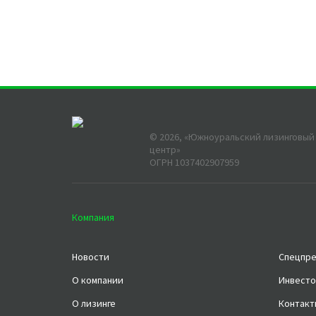
©
2026
, «Южноуральский лизинговый
центр»
ОГРН 1037402907959
Компания
Новости
Спецпр
О компании
Инвесто
О лизинге
Контакт