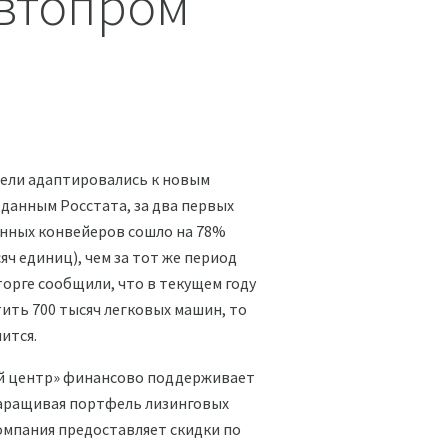
автопром
ели адаптировались к новым
 данным Росстата, за два первых
венных конвейеров сошло на 78%
ч единиц), чем за тот же период
торге сообщили, что в текущем году
ить 700 тысяч легковых машин, то
ится.
й центр» финансово поддерживает
аращивая портфель лизинговых
Компания предоставляет скидки по