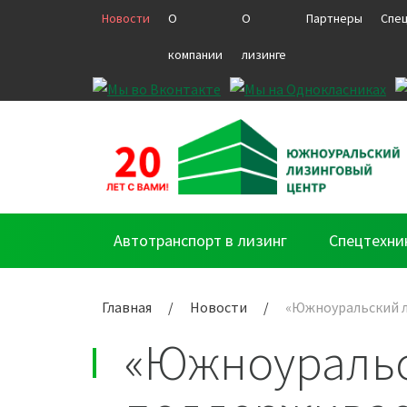
Новости
О
О
Партнеры
Спе
компании
лизинге
Автотранспорт в лизинг
Спецтехни
Главная
/
Новости
/
«Южноуральский 
«Южноуральс